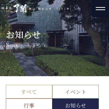
開山 明応元年 (1492年)
お知らせ
News
すべて
イベント
行事
お知らせ