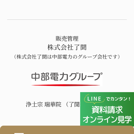
販売管理
株式会社了聞
（株式会社了聞は中部電力のグループ会社です）
浄土宗 瑞華院 （了聞運営寺院）
© 2022 RYOMON