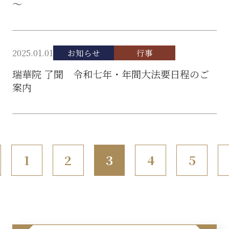
～
2025.01.01
お知らせ
行事
瑞華院 了聞 令和七年・年間大法要日程のご
案内
投
1
2
3
4
5
稿
の
ペ
ー
ジ
送
り