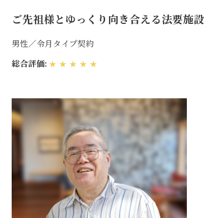
ご先祖様とゆっくり向き合える法要施設
男性／令月タイプ契約
総合評価:
★★★★★