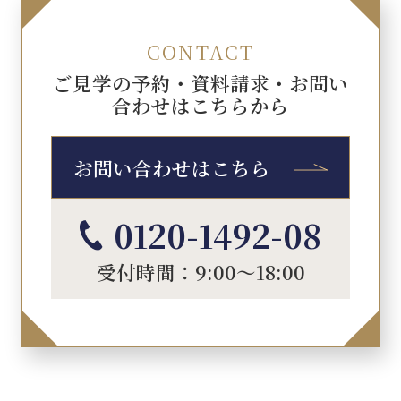
CONTACT
ご見学の予約・資料請求・お問い
合わせはこちらから
お問い合わせはこちら
0120-1492-08
受付時間：9:00～18:00