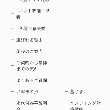
ペット葬儀・供
養
各種回忌法要
選ばれる理由
施設のご案内
ご契約から参拝
までの流れ
よくあるご質問
お客様の声
墓じまい
永代供養墓説明
エンディング対
会
策講座