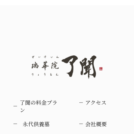
了聞の料金プラ
アクセス
ン
永代供養墓
会社概要