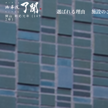
選ばれる理由
施設の
開山 明応元年 (149
2年)