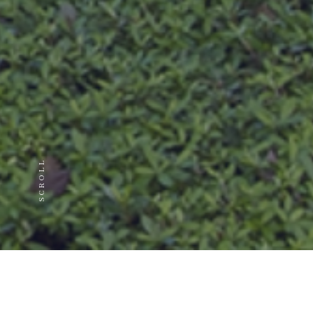
L
L
O
R
C
S