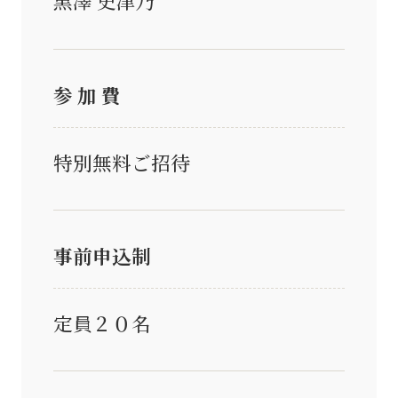
黒澤 史津乃
参 加 費
特別無料ご招待
事前申込制
定員２０名