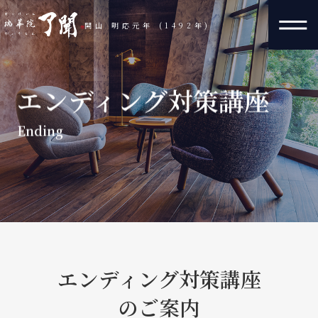
開山 明応元年 (1492年)
エンディング対策講座
Ending
エンディング対策講座
のご案内