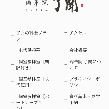
了聞の料金プラ
アクセス
ン
永代供養墓
会社概要
個室参拝室［期
瑞華院 了聞につ
限付き］
いて
個室参拝室［永
プライバシーポ
代使用］
リシー
個室参拝室［パ
資料請求・見学
ートナープラ
予約
ン］