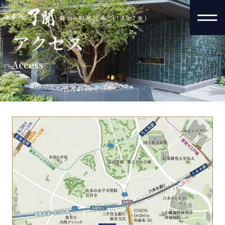
開山 明応元年 (1492年)
アクセス
Access