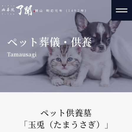
開山 明応元年 (1492年)
ペット葬儀・供養
Tamausagi
ペット供養墓
「玉兎（たまうさぎ）」