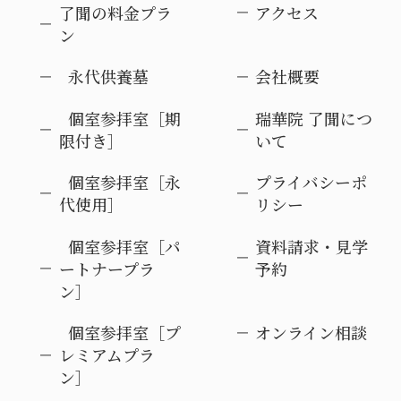
了聞の料金プラ
アクセス
ン
永代供養墓
会社概要
個室参拝室［期
瑞華院 了聞につ
限付き］
いて
個室参拝室［永
プライバシーポ
代使用］
リシー
個室参拝室［パ
資料請求・見学
ートナープラ
予約
ン］
個室参拝室［プ
オンライン相談
レミアムプラ
ン］