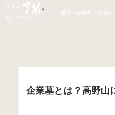
選ばれる理由
施設の
開山 明応元年 (149
2年)
企業墓とは？高野山