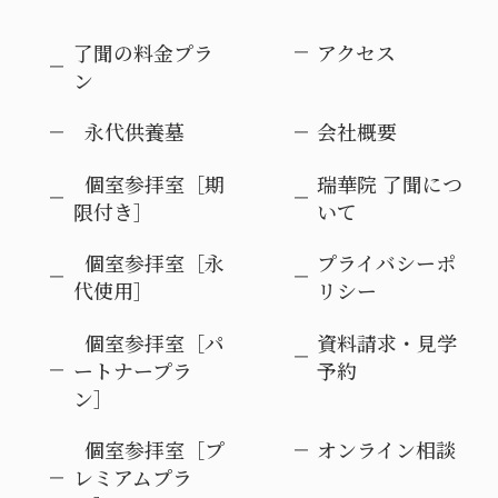
了聞の料金プラ
アクセス
ン
永代供養墓
会社概要
個室参拝室［期
瑞華院 了聞につ
限付き］
いて
個室参拝室［永
プライバシーポ
代使用］
リシー
個室参拝室［パ
資料請求・見学
ートナープラ
予約
ン］
個室参拝室［プ
オンライン相談
レミアムプラ